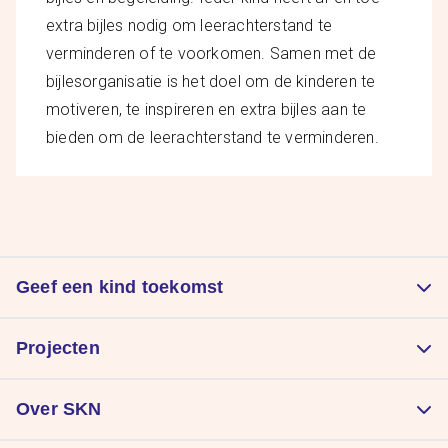
extra bijles nodig om leerachterstand te
verminderen of te voorkomen. Samen met de
bijlesorganisatie is het doel om de kinderen te
motiveren, te inspireren en extra bijles aan te
bieden om de leerachterstand te verminderen.
Geef een kind toekomst
Doneer
Projecten
Kom in actie
Zorgt voor een goede start
Nalatenschap
Over SKN
Laat kinderen sporten
Periodieke schenking