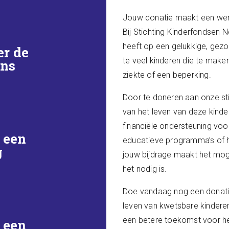
Jouw donatie maakt een were
Bij Stichting Kinderfondsen N
heeft op een gelukkige, gezo
er de
te veel kinderen die te make
ens
ziekte of een beperking.
Door te doneren aan onze stic
van het leven van deze kinde
financiële ondersteuning voo
 een
educatieve programma’s of he
g
jouw bijdrage maakt het mog
het nodig is.
Doe vandaag nog een donatie 
leven van kwetsbare kinder
een betere toekomst voor hen
 een