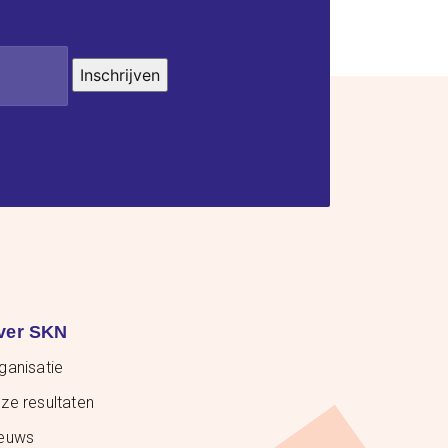
Inschrijven
ver SKN
ganisatie
ze resultaten
euws