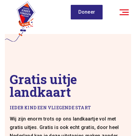
Spring
Doneer
naar
inhoud
Gratis uitje
landkaart
IEDER KIND EEN VLIEGENDE START
Wij zijn enorm trots op ons landkaartje vol met
gratis uitjes. Gratis is ook echt gratis, door heel
Nederland kan je deze uitstapjes maken zonder