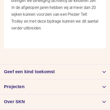
brengen we beweging dichterbij de kinderen zelf.
In de afgelopen jaren hebben wij al meer dan 20
wijken kunnen voorzien van een Plezier Telt
Trolley en met deze bijdrage kunnen we dit aantal
verder uitbreiden.
Geef een kind toekomst
Doneer
Projecten
Kom in actie
Zorgt voor een goede start
Nalatenschap
Over SKN
Laat kinderen sporten
Periodieke schenking