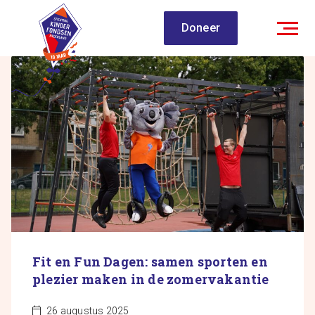
Spring
Doneer
naar
inhoud
Fit en Fun Dagen: samen sporten en
plezier maken in de zomervakantie
26 augustus 2025