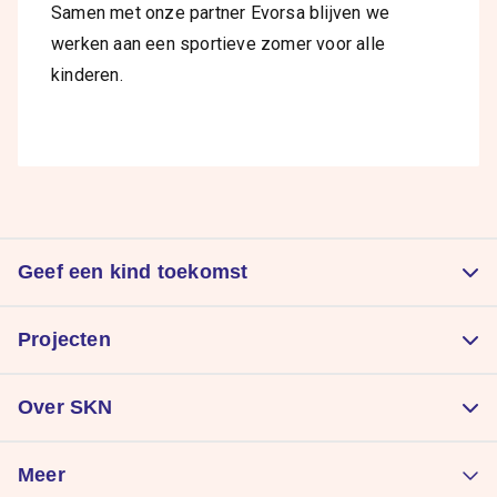
Samen met onze partner Evorsa blijven we
werken aan een sportieve zomer voor alle
kinderen.
Geef een kind toekomst
Doneer
Projecten
Kom in actie
Zorgt voor een goede start
Nalatenschap
Over SKN
Laat kinderen sporten
Periodieke schenking
Organisatie
Geeft kinderen plezier
Meer
Direct impact maken