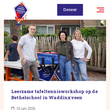
Spring
Doneer
naar
inhoud
Leerzame tafeltennisworkshop op de
Bethelschool in Waddinxveen
10 juni 2026