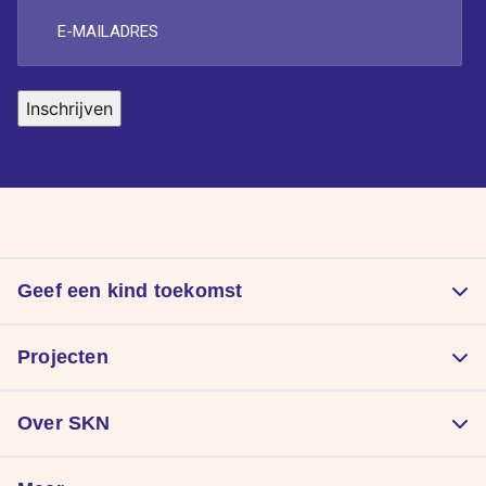
E-
mailadres
Inschrijven
Geef een kind toekomst
Doneer
Projecten
Kom in actie
Zorgt voor een goede start
Nalatenschap
Over SKN
Laat kinderen sporten
Periodieke schenking
Organisatie
Geeft kinderen plezier