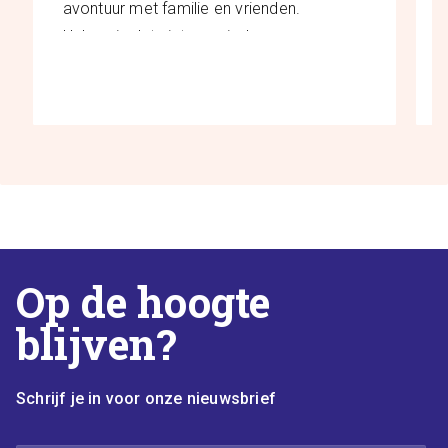
avontuur met familie en vrienden.
Helaas is dat niet voor ieder
gezin vanzelfsprekend. Daarom
LEES MEER
maken wij samen met
buurthuizen en
welzijnsorganisaties door heel
Nederland leuke dagjes uit
mogelijk voor kinderen die thuis
opgroeien met financiële […]
Op de hoogte
blijven?
Schrijf je in voor onze nieuwsbrief