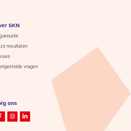
ver SKN
ganisatie
ze resultaten
euws
elgestelde vragen
olg ons