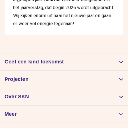
het jaarverslag, dat begin 2026 wordt uitgebracht.
Wij kijken enorm uit naar het nieuwe jaar en gaan
er weer vol energie tegenaan!
Geef een kind toekomst
Doneer
Projecten
Kom in actie
Zorgt voor een goede start
Nalatenschap
Over SKN
Laat kinderen sporten
Periodieke schenking
Organisatie
Geeft kinderen plezier
Meer
Direct impact maken
Onze resultaten
Samen STERK!
Donatie wijzigen