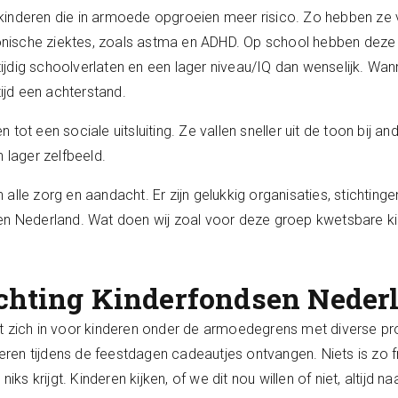
inderen die in armoede opgroeien meer risico. Zo hebben ze v
nische ziektes, zoals astma en ADHD. Op school hebben deze
egtijdig schoolverlaten en een lager niveau/IQ dan wenselijk. W
tijd een achterstand.
tot een sociale uitsluiting. Ze vallen sneller uit de toon bij a
 lager zelfbeeld.
alle zorg en aandacht. Er zijn gelukkig organisaties, stichtin
sen Nederland. Wat doen wij zoal voor deze groep kwetsbare k
ichting Kinderfondsen Neder
t zich in voor kinderen onder de armoedegrens met diverse pr
en tijdens de feestdagen cadeautjes ontvangen. Niets is zo fr
niks krijgt. Kinderen kijken, of we dit nou willen of niet, altijd