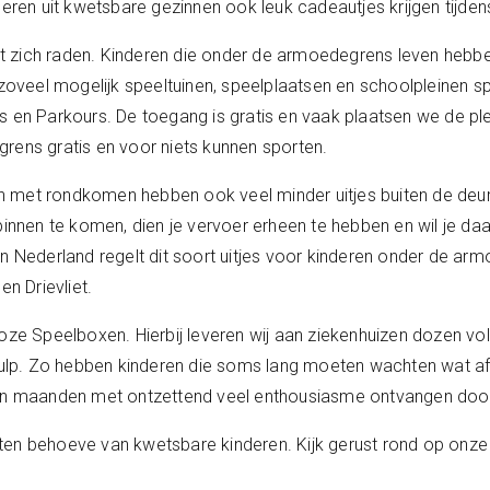
deren uit kwetsbare gezinnen ook leuk cadeautjes krijgen tijde
aat zich raden. Kinderen die onder de armoedegrens leven hebb
 zoveel mogelijk speeltuinen, speelplaatsen en schoolpleinen 
s en Parkours. De toegang is gratis en vaak plaatsen we de pl
rens gratis en voor niets kunnen sporten.
 met rondkomen hebben ook veel minder uitjes buiten de deu
innen te komen, dien je vervoer erheen te hebben en wil je daar 
en Nederland regelt dit soort uitjes voor kinderen onder de a
n Drievliet.
oze Speelboxen. Hierbij leveren wij aan ziekenhuizen dozen vol
. Zo hebben kinderen die soms lang moeten wachten wat afleidi
pen maanden met ontzettend veel enthousiasme ontvangen door
ten behoeve van kwetsbare kinderen. Kijk gerust rond op onze