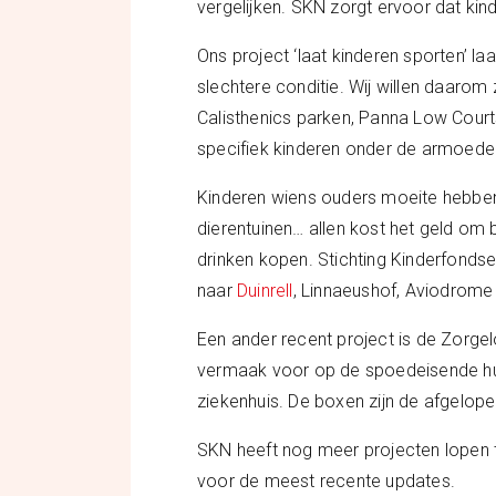
vergelijken. SKN zorgt ervoor dat kin
Ons project ‘laat kinderen sporten’ l
slechtere conditie. Wij willen daarom
Calisthenics parken, Panna Low Court
specifiek kinderen onder de armoedeg
Kinderen wiens ouders moeite hebben
dierentuinen… allen kost het geld om b
drinken kopen. Stichting Kinderfonds
naar
Duinrell
, Linnaeushof, Aviodrome e
Een ander recent project is de Zorgel
vermaak voor op de spoedeisende hulp
ziekenhuis. De boxen zijn de afgelo
SKN heeft nog meer projecten lopen 
voor de meest recente updates.