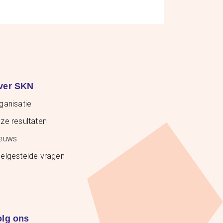
ver SKN
ganisatie
ze resultaten
euws
elgestelde vragen
olg ons