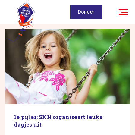
Spring
Doneer
naar
inhoud
1e pijler: SKN organiseert leuke
dagjes uit