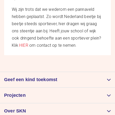
Wij zijn trots dat we wederom een pannaveld
hebben geplaatst. Zo wordt Nederland beetje bij
beetje steeds sportiever, hier dragen wij graag
ons steentje aan bij. Heeft jouw school of wijk
ook dringend behoefte aan een sportiever plein?
Klik
HIER
om contact op te nemen.
Geef een kind toekomst
Doneer
Projecten
Kom in actie
Zorgt voor een goede start
Nalatenschap
Over SKN