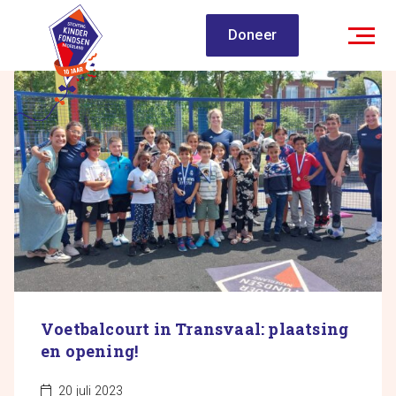
Spring
Doneer
naar
inhoud
Voetbalcourt in Transvaal: plaatsing
en opening!
20 juli 2023