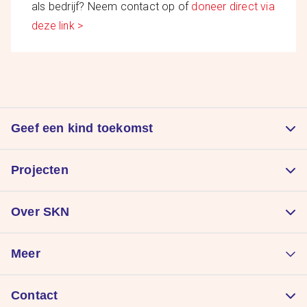
als bedrijf? Neem contact op of
doneer direct via
deze link >
Geef een kind toekomst
Doneer
Projecten
Kom in actie
Zorgt voor een goede start
Nalatenschap
Over SKN
Laat kinderen sporten
Periodieke schenking
Organisatie
Geeft kinderen plezier
Meer
Direct impact maken
Onze resultaten
Samen STERK!
Donatie wijzigen
Nieuws
Contact
Landkaart gratis uitjes