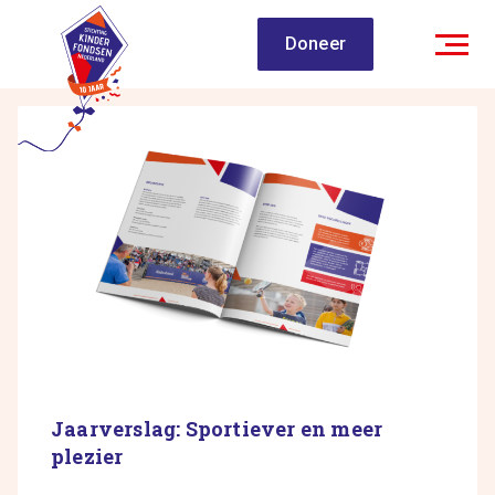
Spring
Doneer
naar
inhoud
Jaarverslag: Sportiever en meer
plezier